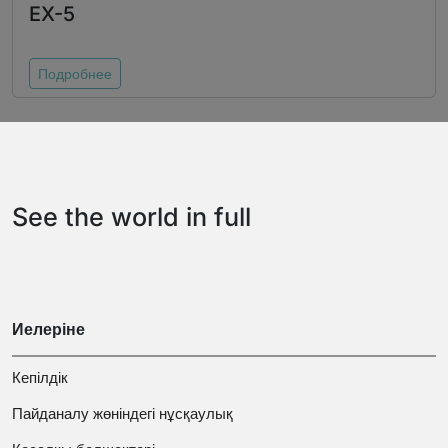
EX-5
Подробнее
See the world in full
Иелеріне
Кепілдік
Пайданалу жөніндегі нұсқаулық