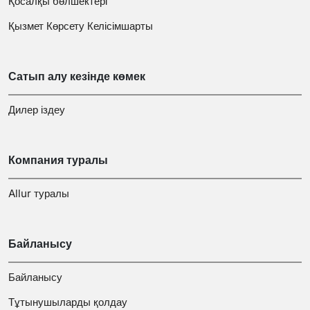
Қосалқы бөлшектері
Қызмет Көрсету Келісімшарты
Сатып алу кезінде көмек
Дилер іздеу
Компания туралы
Allur туралы
Байланысу
Байланысу
Тұтынушыларды қолдау