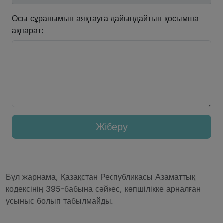
Осы сұранымын аяқтауға дайындайтын қосымша
ақпарат:
Жіберу
Бұл жарнама, Қазақстан Республикасы Азаматтық
кодексінің 395-бабына сәйкес, көпшілікке арналған
ұсыныс болып табылмайды.