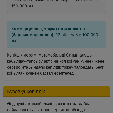
150 000 км
Коммерциялық мақсаттағы көліктер
(барлық модельдер):
12 ай немесе 100 000
км
Кепілдік мерзімі Автомобильді Сатып алушы
қабылдау-тапсыру актісіне қол қойған күннен және
сервис кітабындағы кепілдік тіркеу талондағы белгі
қойылған күннен бастап есептеледі.
Кузовқа кепілдік
Өндіруші автомобильдің қалыпты жағдайда
пайдаланылғаны және сервис кітабында