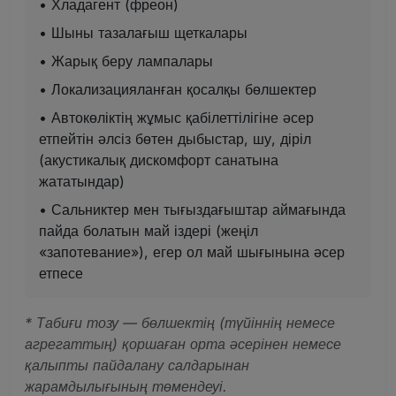
• Хладагент (фреон)
• Шыны тазалағыш щеткалары
• Жарық беру лампалары
• Локализацияланған қосалқы бөлшектер
• Автокөліктің жұмыс қабілеттілігіне әсер
етпейтін әлсіз бөтен дыбыстар, шу, діріл
(акустикалық дискомфорт санатына
жататындар)
• Сальниктер мен тығыздағыштар аймағында
пайда болатын май іздері (жеңіл
«запотевание»), егер ол май шығынына әсер
етпесе
* Табиғи тозу — бөлшектің (түйіннің немесе
агрегаттың) қоршаған орта әсерінен немесе
қалыпты пайдалану салдарынан
жарамдылығының төмендеуі.