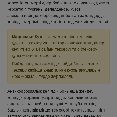
көрсетілген мерзімдер бойынша техникалық қызмет
көрсетіліп тұрғаны дәлелденсе, кузов
элементтерінде коррозиядан болған зақымдарды
кепілдік мерзімі ішінде тегін жөндеуге міндеттенеді.
Маңызды:
Кузов элементтеріне кепілдік
құқығын сақтау үшін авторизацияланған дилер
көлікті әр 6 ай сайын тексеруі тиіс (тексеру
құны – клиент есебінен).
Пайдалану нәтижесінде пайда болған және
тексеру кезінде анықталған кузов ақауларын
жою – ақылы түрде жүргізіледі.
Антикоррозиялық кепілдік бойынша жөндеу
кепілдік мерзімін ұзартпайды. Кепілдік мерзімі
аяқталғаннан кейін өндіруші мен субагенттің
барлық кепілдік міндеттемелері тоқтатылады, тіпті
автомобиль көрсетілген жүру қашықтығынан аз