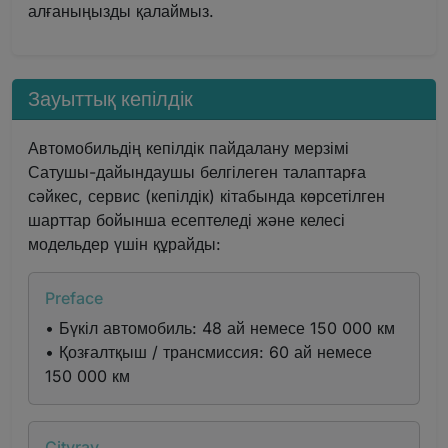
алғаныңызды қалаймыз.
Зауыттық кепілдік
Автомобильдің кепілдік пайдалану мерзімі
Сатушы-дайындаушы белгілеген талаптарға
сәйкес, сервис (кепілдік) кітабында көрсетілген
шарттар бойынша есептеледі және келесі
модельдер үшін құрайды:
Preface
• Бүкіл автомобиль: 48 ай немесе 150 000 км
• Қозғалтқыш / трансмиссия: 60 ай немесе
150 000 км
Cityray