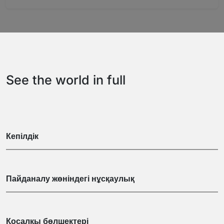
See the world in full
Кепілдік
Пайданалу жөніндегі нұсқаулық
Қосалқы бөлшектері