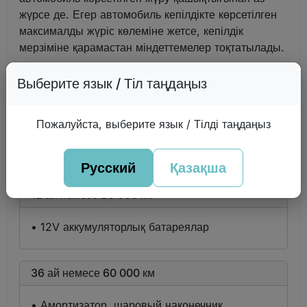
жүрсе де. Егер автомобиль кепілдікте көрсетілген
максималды жүріс көлеміне жетсе, кепілдік
мерзіміне қарамастан міндеттемелер тоқтатылады.
Выберите язык / Тіл таңдаңыз
Шектеулі кепілдік
Пожалуйста, выберите язык / Тілді таңдаңыз
Автомобильдің төменде көрсетілген құрамдас
бөлшектеріне қысқартылған кепілдік мерзімі
белгіленеді:
Русский
Қазақша
12 ай немесе 20 000 км
• 12V аккумуляторлық батареялар
36 ай немесе 60 000 км
• Амортизатор, шаровый наконечник