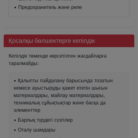
• Предохранитель және реле
Қосалқы бөлшектерге кепілдік
Кепілдік төменде көрсетілген жағдайларға
таралмайды:
• Қалыпты пайдалану барысында тозатын
немесе ауыстыруды қажет ететін шығын
материалдары, майлау материалдары,
техникалық сұйықтықтар және басқа да
элементтер
• Барлық түрдегі сүзгілер
• Оталу шамдары