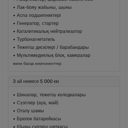
• Лак-бояу жабыны, шыны
• Аспа подшипниктері
• Генератор, стартер
• Каталитикалық нейтрализатор
• Турбонагнетатель
• Тежегіш дискілері / барабандары
• Мультимедиялық блок, камералар
және басқа компоненттер
3 ай немесе 5 000 км
• Шиналар, тежегіш колодкалары
• Сүзгілер (ауа, май)
• Оталу шамы
• Брелок батарейкасы
• Шыны сүрткіш щеткасы