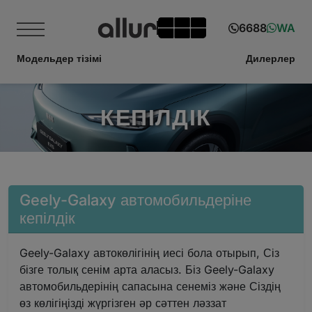
6688
WA
Модельдер тізімі
Дилерлер
КЕПІЛДІК
Geely-Galaxy автомобильдеріне
кепілдік
Geely-Galaxy автокөлігінің иесі бола отырып, Сіз
бізге толық сенім арта аласыз. Біз Geely-Galaxy
автомобильдерінің сапасына сенеміз және Сіздің
өз көлігіңізді жүргізген әр сәттен ләззат