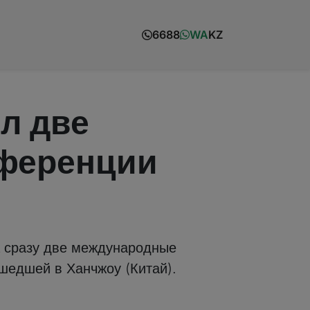
6688
WA
KZ
л две
нференции
ла сразу две международные
ошедшей в Ханчжоу (Китай).