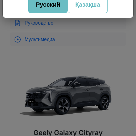
Русский
Қазақша
Руководство
Мультимедиа
Geely Galaxy Cityray